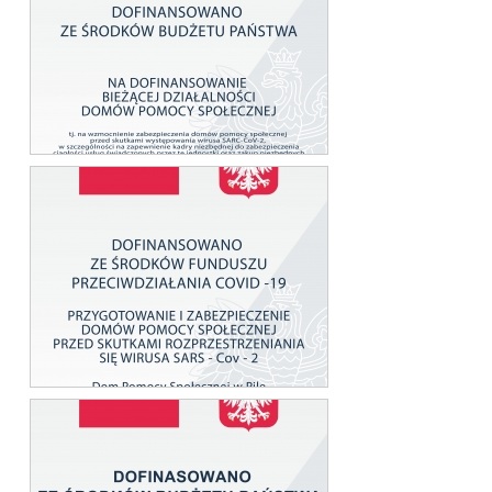
Ogłoszenia o naborze
Dofinansowania
Darczyńcy
Wolontariat
Kontakt